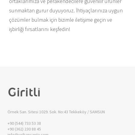
ortaklarımıza ve perakendecilere güvenilir ürünler
sunmaktan gurur duyuyoruz. İhtiyaçlarınıza uygun
çözümler bulmak için bizimle iletişime geçin ve
işbirliği fırsatlarını keşfedin!
Örnek San. Sitesi 1029. Sok. No:43
Tekkeköy / SAMSUN
+90 (544) 733 53 38
+90 (362) 230 88 45
info@volkancanta.com