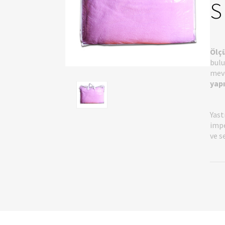
S
Ölçü
bulu
mevc
yapı
Yast
impe
ve s