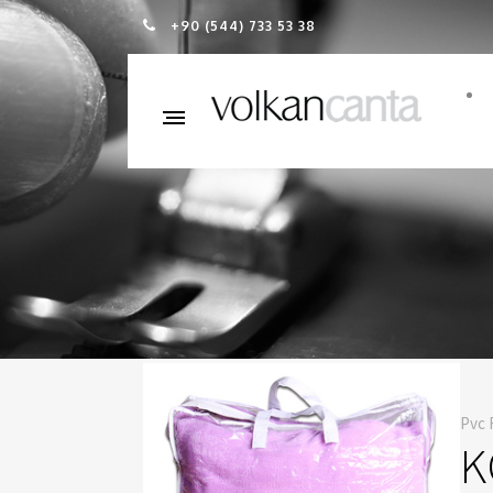
+90 (544) 733 53 38
Pvc 
K