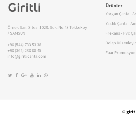
Ürünler
Yorgan Çanta - A
Yastık Çanta - A
Örnek San. Sitesi 1029. Sok. No:43
Tekkeköy
/ SAMSUN
Frekans - Pvc Ça
Dolap Düzenleyic
+90 (544) 733 53 38
+90 (362) 230 88 45
Fuar Promosyon 
info@giritlicanta.com
©
girit