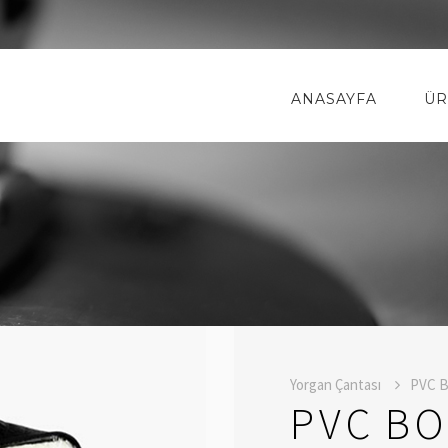
ANASAYFA
ÜR
Yorgan Çantası
PVC B
PVC B