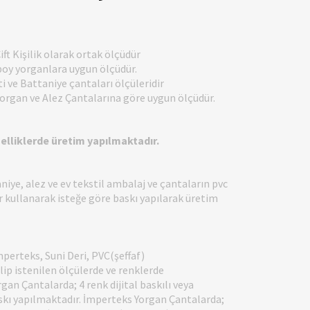
ift Kişilik olarak ortak ölçüdür
boy yorganlara uygun ölçüdür.
i ve Battaniye çantaları ölçüleridir
organ ve Alez Çantalarına göre uygun ölçüdür.
zelliklerde üretim yapılmaktadır.
niye, alez ve ev tekstil ambalaj ve çantaların pvc
 kullanarak isteğe göre baskı yapılarak üretim
mperteks, Suni Deri, PVC(şeffaf)
ip istenilen ölçülerde ve renklerde
gan Çantalarda; 4 renk dijital baskılı veya
askı yapılmaktadır. İmperteks Yorgan Çantalarda;