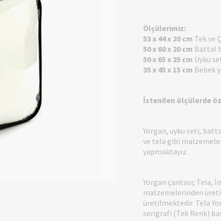
Ölçülerimiz:
53 x 44 x 20 cm
Tek ve Ç
50 x 60 x 20 cm
Battal 
50 x 65 x 25 cm
Uyku set
35 x 45 x 15 cm
Bebek y
İstenilen ölçülerde ö
Yorgan, uyku seti, batta
ve tela gibi malzemeler
yapmaktayız.
Yorgan çantası; Tela, İ
malzemelerinden üretil
üretilmektedir. Tela Yor
serigrafi (Tek Renk) b