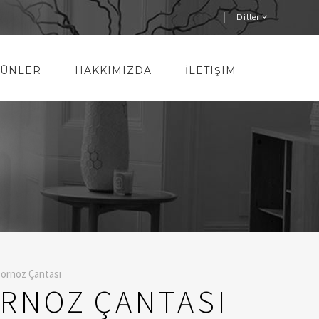
Diller
ÜNLER
HAKKIMIZDA
İLETIŞIM
ornoz Çantası
ORNOZ ÇANTASI