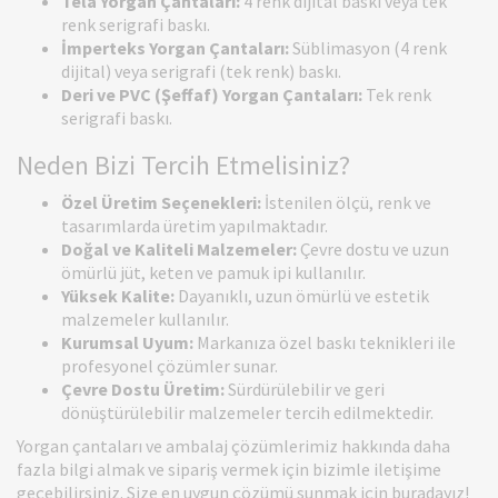
Tela Yorgan Çantaları:
4 renk dijital baskı veya tek
renk serigrafi baskı.
İmperteks Yorgan Çantaları:
Süblimasyon (4 renk
dijital) veya serigrafi (tek renk) baskı.
Deri ve PVC (Şeffaf) Yorgan Çantaları:
Tek renk
serigrafi baskı.
Neden Bizi Tercih Etmelisiniz?
Özel Üretim Seçenekleri:
İstenilen ölçü, renk ve
tasarımlarda üretim yapılmaktadır.
Doğal ve Kaliteli Malzemeler:
Çevre dostu ve uzun
ömürlü jüt, keten ve pamuk ipi kullanılır.
Yüksek Kalite:
Dayanıklı, uzun ömürlü ve estetik
malzemeler kullanılır.
Kurumsal Uyum:
Markanıza özel baskı teknikleri ile
profesyonel çözümler sunar.
Çevre Dostu Üretim:
Sürdürülebilir ve geri
dönüştürülebilir malzemeler tercih edilmektedir.
Yorgan çantaları ve ambalaj çözümlerimiz hakkında daha
fazla bilgi almak ve sipariş vermek için bizimle iletişime
geçebilirsiniz. Size en uygun çözümü sunmak için buradayız!