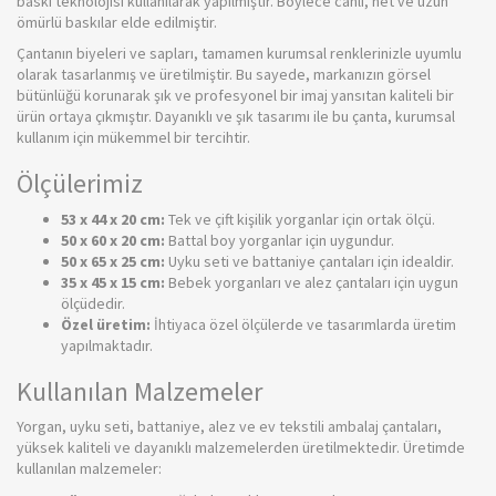
baskı teknolojisi kullanılarak yapılmıştır. Böylece canlı, net ve uzun
ömürlü baskılar elde edilmiştir.
Çantanın biyeleri ve sapları, tamamen kurumsal renklerinizle uyumlu
olarak tasarlanmış ve üretilmiştir. Bu sayede, markanızın görsel
bütünlüğü korunarak şık ve profesyonel bir imaj yansıtan kaliteli bir
ürün ortaya çıkmıştır. Dayanıklı ve şık tasarımı ile bu çanta, kurumsal
kullanım için mükemmel bir tercihtir.
Ölçülerimiz
53 x 44 x 20 cm:
Tek ve çift kişilik yorganlar için ortak ölçü.
50 x 60 x 20 cm:
Battal boy yorganlar için uygundur.
50 x 65 x 25 cm:
Uyku seti ve battaniye çantaları için idealdir.
35 x 45 x 15 cm:
Bebek yorganları ve alez çantaları için uygun
ölçüdedir.
Özel üretim:
İhtiyaca özel ölçülerde ve tasarımlarda üretim
yapılmaktadır.
Kullanılan Malzemeler
Yorgan, uyku seti, battaniye, alez ve ev tekstili ambalaj çantaları,
yüksek kaliteli ve dayanıklı malzemelerden üretilmektedir. Üretimde
kullanılan malzemeler: