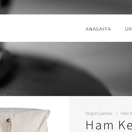
ANASAYFA
ÜR
Yorgan Çantası
Ham K
Ham Ke