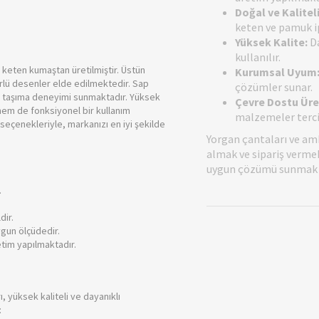
Doğal ve Kalitel
keten ve pamuk ipi
Yüksek Kalite:
Da
kullanılır.
keten kumaştan üretilmiştir. Üstün
Kurumsal Uyum
mürlü desenler elde edilmektedir. Sap
çözümler sunar.
ir taşıma deneyimi sunmaktadır. Yüksek
Çevre Dostu Üre
 hem de fonksiyonel bir kullanım
malzemeler terci
seçenekleriyle, markanızı en iyi şekilde
Yorgan çantaları ve am
almak ve sipariş vermek 
uygun çözümü sunmak i
.
dir.
ygun ölçüdedir.
etim yapılmaktadır.
ı, yüksek kaliteli ve dayanıklı
: