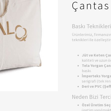
Çantas
Baskı Teknikleri
Ürünlerimiz, firmanızı
teknikleri ile özelleşti
Jüt ve Keten Ça
kaliteli ve uzun 
Tela Yorgan Çant
baskı.
İmperteks Yorga
serigrafi (tek ren
Deri ve PVC (Şef
Neden Bizi Terc
Özel Üretim Seç
üretim yapılmakt