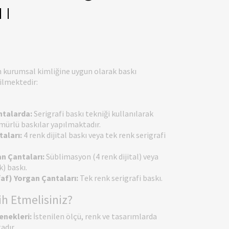
ıı
n kurumsal kimliğine uygun olarak baskı
rilmektedir:
ntalarda:
Serigrafi baskı tekniği kullanılarak
ömürlü baskılar yapılmaktadır.
aları:
4 renk dijital baskı veya tek renk serigrafi
n Çantaları:
Süblimasyon (4 renk dijital) veya
k) baskı.
faf) Yorgan Çantaları:
Tek renk serigrafi baskı.
ih Etmelisiniz?
enekleri:
İstenilen ölçü, renk ve tasarımlarda
adır.