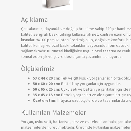
Açıklama
Çantalarımız, dayanıklı ve doğal görünüme sahip 220 gr hambez 
kaliteli serigrafi baskı tekniği kullanılarak net, canlı ve uzun ö
kısımları %100 pamuk ipten üretilmiş olup, doğal ve konforlu b
kaliteli kumaşı ve özel baskı teknikleri sayesinde, hem estetik
sağlamaktadır. Kurumsal kimliğinize uygun özel tasarım ve renk 
temsil eden şık ve çevre dostu çanta çözümleri sunuyoruz.
Ölçülerimiz
53 x 44 x 20 cm:
Tek ve çift kişilik yorganlar için ortak ölçü
50 x 60 x 20 cm:
Battal boy yorganlar için uygundur.
50 x 65 x 25 cm:
Uyku seti ve battaniye çantaları için ideal
35 x 45 x 15 cm:
Bebek yorganları ve alez çantaları için u
Özel üretim:
İhtiyaca özel ölçülerde ve tasarımlarda ür
Kullanılan Malzemeler
Yorgan, uyku seti, battaniye, alez ve ev tekstili ambalaj çantalar
malzemelerden üretilmektedir. Üretimde kullanılan malzemeler