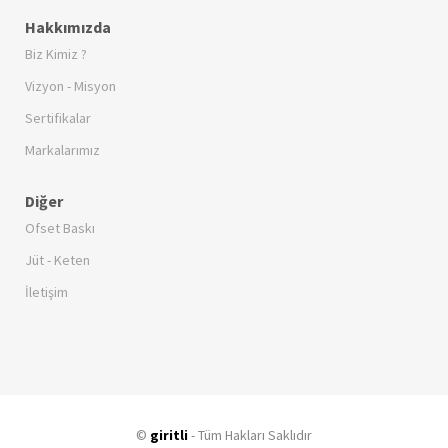
Hakkımızda
Biz Kimiz ?
Vizyon - Misyon
Sertifikalar
Markalarımız
Diğer
Ofset Baskı
Jüt - Keten
İletişim
©
giritli
- Tüm Hakları Saklıdır