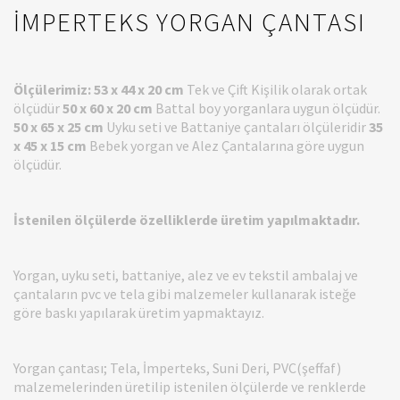
İMPERTEKS YORGAN ÇANTASI
Ölçülerimiz:
53 x 44 x 20 cm
Tek ve Çift Kişilik olarak ortak
ölçüdür
50 x 60 x 20 cm
Battal boy yorganlara uygun ölçüdür.
50 x 65 x 25 cm
Uyku seti ve Battaniye çantaları ölçüleridir
35
x 45 x 15 cm
Bebek yorgan ve Alez Çantalarına göre uygun
ölçüdür.
İstenilen ölçülerde özelliklerde üretim yapılmaktadır.
Yorgan, uyku seti, battaniye, alez ve ev tekstil ambalaj ve
çantaların pvc ve tela gibi malzemeler kullanarak isteğe
göre baskı yapılarak üretim yapmaktayız.
Yorgan çantası; Tela, İmperteks, Suni Deri, PVC(şeffaf)
malzemelerinden üretilip istenilen ölçülerde ve renklerde