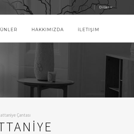
Diller
ÜNLER
HAKKIMIZDA
İLETIŞIM
attaniye Çantası
TTANİYE