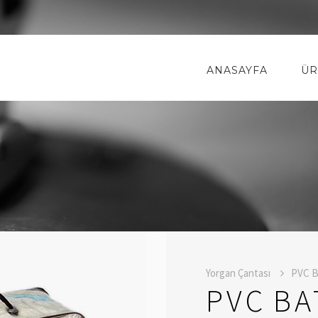
ANASAYFA
ÜR
Yorgan Çantası
PVC B
PVC BA