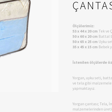
ÇANTA
Ölçülerimiz:
53 x 44 x 20 cm
Tek ve Ç
50 x 60 x 20 cm
Battal 
50 x 65 x 25 cm
Uyku set
35 x 45 x 15 cm
Bebek y
İstenilen ölçülerde ö
Yorgan, uyku seti, batta
ve tela gibi malzemeler
yapmaktayız.
Yorgan çantası; Tela, İ
malzemelerinden üretil