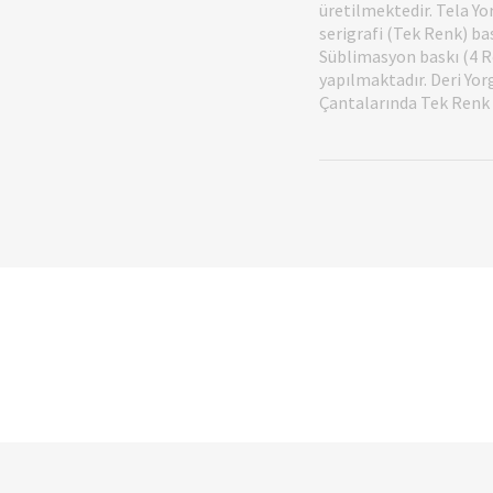
üretilmektedir. Tela Yor
serigrafi (Tek Renk) b
Süblimasyon baskı (4 Re
yapılmaktadır. Deri Yor
Çantalarında Tek Renk (