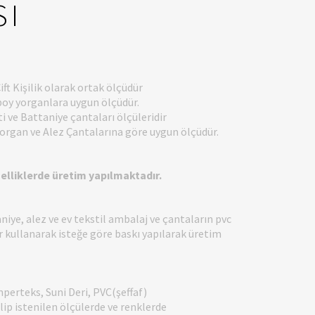
SI
ift Kişilik olarak ortak ölçüdür
boy yorganlara uygun ölçüdür.
i ve Battaniye çantaları ölçüleridir
organ ve Alez Çantalarına göre uygun ölçüdür.
zelliklerde üretim yapılmaktadır.
niye, alez ve ev tekstil ambalaj ve çantaların pvc
 kullanarak isteğe göre baskı yapılarak üretim
mperteks, Suni Deri, PVC(şeffaf)
ip istenilen ölçülerde ve renklerde