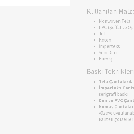
Kullanılan Mal
Nonwoven Tela
PVC (Şeffaf ve Op
Jüt
Keten
İmperteks
Suni Deri
Kumaş
Baskı Teknikleri
Tela Çantalarda
İmperteks Çanta
serigrafi baskı
Deri ve PVC Çan
Kumaş Çantalar
yüzeye uygulanabi
kaliteli görseller 