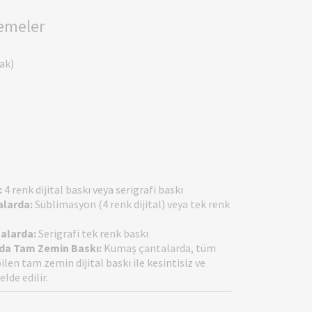
zemeler
ak)
:
4 renk dijital baskı veya serigrafi baskı
larda:
Süblimasyon (4 renk dijital) veya tek renk
talarda:
Serigrafi tek renk baskı
da Tam Zemin Baskı:
Kumaş çantalarda, tüm
len tam zemin dijital baskı ile kesintisiz ve
elde edilir.