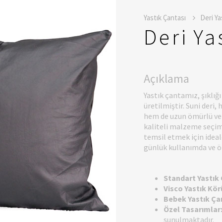
Yastık Çantası
Deri Ya
Deri Ya
Açıklama
Yastık çantamız, şıklığı
üretilmiştir. Suni deri
hem de uzun ömürlü ve d
kaliteli malzeme seçimi 
temsil etmek için ideal
günlük kullanımda ve öze
Standart Yastık 
Visco Yastık Kör
Bebek Yastık Ça
Özel Tasarımlar
sunulmaktadır.