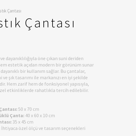
stık Çantası
stık Çantası
 ve dayanıklılığıyla öne çıkan suni deriden
, hem estetik açıdan modern bir görünüm sunar
ayanıklı bir kullanım sağlar. Bu çantalar,
ve şık tasarımı ile markanızı en iyi şekilde
dir. Hem zarif hem de fonksiyonel yapısıyla,
l etkinliklerde rahatlıkla tercih edilebilir.
Çantası:
50 x 70 cm
üklü Çanta:
40 x 60 x 10 cm
ntası:
35 x 45 cm
:
İhtiyaca özel ölçü ve tasarım seçenekleri