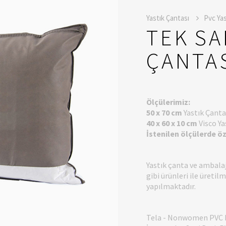
Yastık Çantası
Pvc Yas
TEK SA
ÇANTA
Ölçülerimiz:
50 x 70 cm
Yastık Çanta
40 x 60 x 10 cm
Visco Ya
İstenilen ölçülerde ö
Yastık çanta ve ambalaj
gibi ürünleri ile üretil
yapılmaktadır.
Tela - Nonwomen PVC De