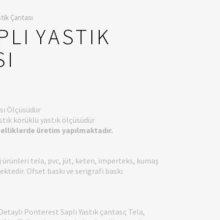
tik Çantası
PLI YASTIK
SI
sı Ölçüsüdür
stık körüklü yastık ölçüsüdür
zelliklerde üretim yapılmaktadır.
 ürünleri tela, pvc, jüt, keten, imperteks, kumaş
mektedir. Ofset baskı ve serigrafi baskı
taylı Ponterest Saplı Yastık çantası; Tela,