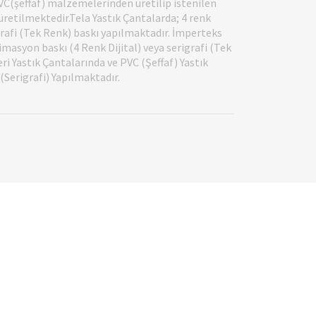
VC(şeffaf) malzemelerinden üretilip istenilen
üretilmektedir.Tela Yastık Çantalarda; 4 renk
igrafi (Tek Renk) baskı yapılmaktadır. İmperteks
imasyon baskı (4 Renk Dijital) veya serigrafi (Tek
ri Yastık Çantalarında ve PVC (Şeffaf) Yastık
Serigrafi) Yapılmaktadır.