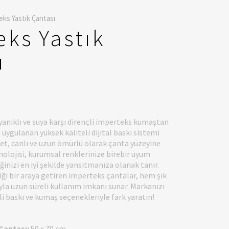
eks Yastık Çantası
eks Yastık
ı
yanıklı ve suya karşı dirençli imperteks kumaştan
 uygulanan yüksek kaliteli dijital baskı sistemi
et, canlı ve uzun ömürlü olarak çanta yüzeyine
eknolojisi, kurumsal renklerinize birebir uyum
inizi en iyi şekilde yansıtmanıza olanak tanır.
iği bir araya getiren imperteks çantalar, hem şık
yla uzun süreli kullanım imkanı sunar. Markanızı
li baskı ve kumaş seçenekleriyle fark yaratın!
Çantası:
50 x 70 cm