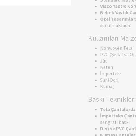
Visco Yastık Kör
Bebek Yastık Ça
Özel Tasarımlar
sunulmaktadır.
Kullanılan Mal
Nonwoven Tela
PVC (Şeffaf ve Op
Jüt
Keten
İmperteks
Suni Deri
Kumaş
Baskı Teknikleri
Tela Çantalarda
İmperteks Çanta
serigrafi baskı
Deri ve PVC Çan
Kumaş Çantalar