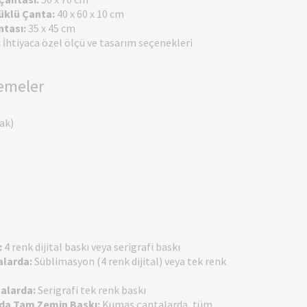
üklü Çanta:
40 x 60 x 10 cm
ntası:
35 x 45 cm
:
İhtiyaca özel ölçü ve tasarım seçenekleri
zemeler
ak)
:
4 renk dijital baskı veya serigrafi baskı
larda:
Süblimasyon (4 renk dijital) veya tek renk
talarda:
Serigrafi tek renk baskı
da Tam Zemin Baskı:
Kumaş çantalarda, tüm